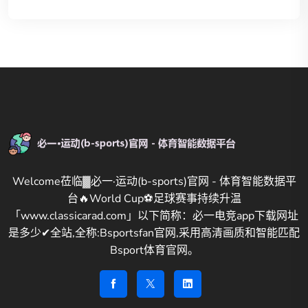
Welcome莅临▓必一·运动(b-sports)官网 - 体育智能数据平
台🔥World Cup⚽足球赛事持续升温
「www.classicarad.com」以下简称：必一电竞app下载网址
是多少✔全站,全称:Bsportsfan官网,采用高清画质和智能匹配
Bsport体育官网。