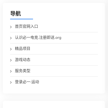
导航
首页官网入口
认识必一电竞.注册即送.org
精品项目
游戏动态
服务类型
登录必一·运动