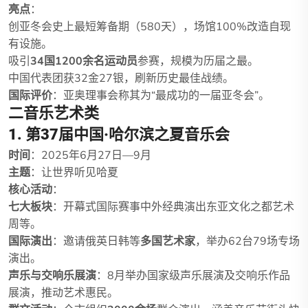
亮点
：
创亚冬会史上最短筹备期（580天），场馆100%改造自现
有设施。
吸引
34国1200余名运动员
参赛，规模为历届之最。
中国代表团获32金27银，刷新历史最佳战绩。
国际评价
：亚奥理事会称其为“最成功的一届亚冬会”。
二音乐艺术类
1. 第37届中国·哈尔滨之夏音乐会
时间
：2025年6月27日—9月
主题
：让世界听见哈夏
核心活动
：
七大板块
：开幕式国际赛事中外经典演出东亚文化之都艺术
周等。
国际演出
：邀请俄英日韩等
多国艺术家
，举办62台79场专场
演出。
声乐与交响乐展演
：8月举办国家级声乐展演及交响乐作品
展演，推动艺术惠民。