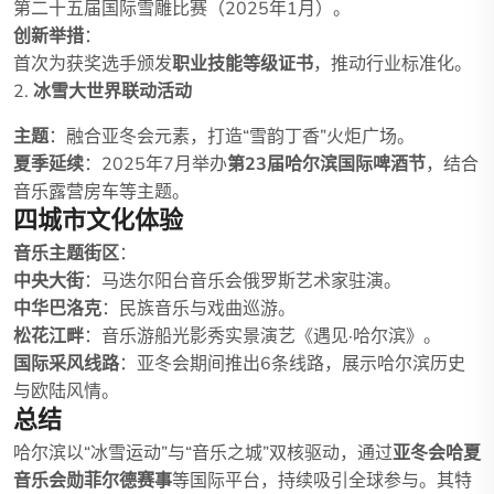
第二十五届国际雪雕比赛（2025年1月）。
创新举措
：
首次为获奖选手颁发
职业技能等级证书
，推动行业标准化。
2.
冰雪大世界联动活动
主题
：融合亚冬会元素，打造“雪韵丁香”火炬广场。
夏季延续
：2025年7月举办
第23届哈尔滨国际啤酒节
，结合
音乐露营房车等主题。
四城市文化体验
音乐主题街区
：
中央大街
：马迭尔阳台音乐会俄罗斯艺术家驻演。
中华巴洛克
：民族音乐与戏曲巡游。
松花江畔
：音乐游船光影秀实景演艺《遇见·哈尔滨》。
国际采风线路
：亚冬会期间推出6条线路，展示哈尔滨历史
与欧陆风情。
总结
哈尔滨以“冰雪运动”与“音乐之城”双核驱动，通过
亚冬会哈夏
音乐会勋菲尔德赛事
等国际平台，持续吸引全球参与。其特