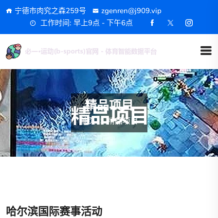
宁德市肉究之森259号
zgenren@j909.vip
工作时间: 早上9点 - 下午6点
精品项目
首页
精品项目
哈尔滨国际赛事活动