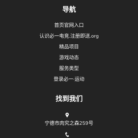
导航
首页官网入口
认识必一电竞.注册即送.org
精品项目
游戏动态
服务类型
登录必一·运动
找到我们
宁德市肉究之森259号