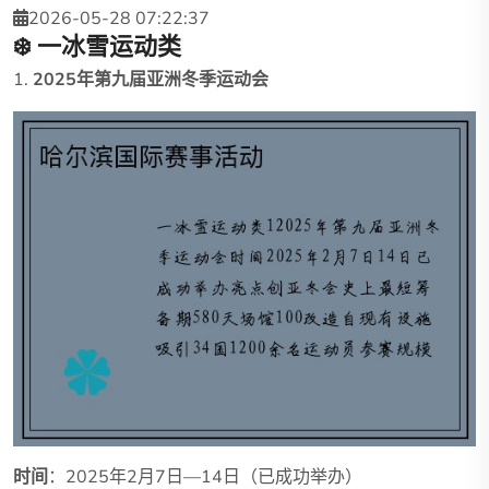
2026-05-28 07:22:37
❄️
一冰雪运动类
1.
2025年第九届亚洲冬季运动会
时间
：2025年2月7日—14日（已成功举办）